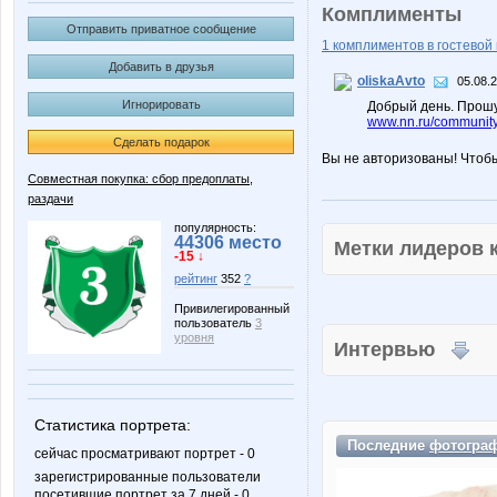
Комплименты
Отправить приватное сообщение
1 комплиментов в гостевой 
Добавить в друзья
oliskaAvto
05.08.
Игнорировать
Добрый день. Прошу
www.nn.ru/community/
Сделать подарок
Вы не авторизованы! Чтоб
Совместная покупка: сбор предоплаты,
раздачи
популярность:
44306 место
Метки лидеров
-15 ↓
рейтинг
352
?
Привилегированный
пользователь
3
уровня
Интервью
Статистика портрета:
Последние
фотогра
сейчас просматривают портрет - 0
зарегистрированные пользователи
посетившие портрет за 7 дней - 0